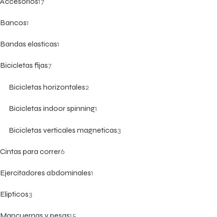
Accesorios
17
Bancos
1
Bandas elasticas
1
Bicicletas fijas
7
Bicicletas horizontales
2
Bicicletas indoor spinning
1
Bicicletas verticales magneticas
3
Cintas para correr
6
Ejercitadores abdominales
1
Elipticos
3
Mancuernas y pesas
15