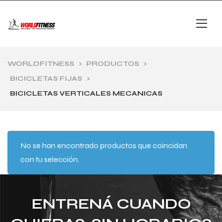
WORLDFITNESS
>
PRODUCTOS
>
BICICLETAS FIJAS
>
BICICLETAS VERTICALES MECANICAS
No se han encontrado productos que coincidan
con tu selección.
ENTRENÁ CUANDO