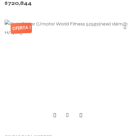
$
720,844
OFERTA !