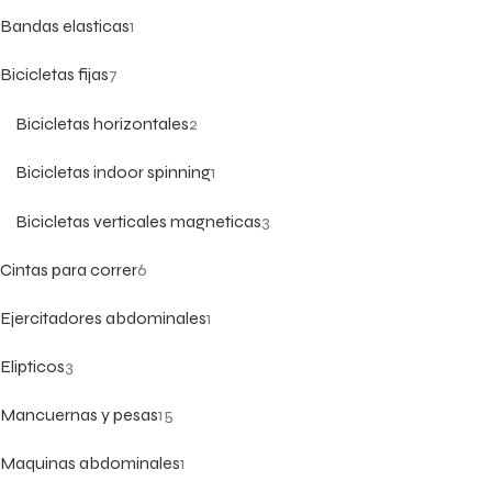
Bandas elasticas
1
Bicicletas fijas
7
Bicicletas horizontales
2
Bicicletas indoor spinning
1
Bicicletas verticales magneticas
3
Cintas para correr
6
Ejercitadores abdominales
1
Elipticos
3
Mancuernas y pesas
15
Maquinas abdominales
1