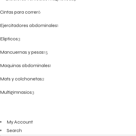
Cintas para correr
6
Ejercitadores abdominales
1
Elipticos
3
Mancuernas y pesas
15
Maquinas abdominales
1
Mats y colchonetas
2
Multigimnasios
3
My Account
Search