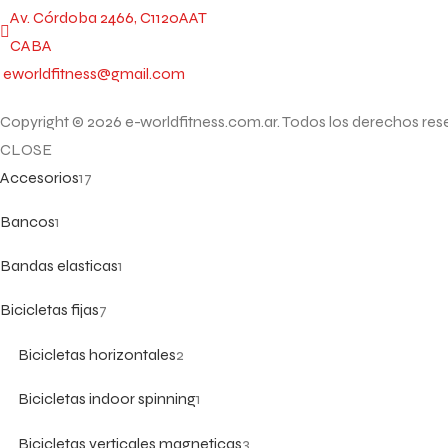
Av. Córdoba 2466, C1120AAT
CABA
eworldfitness@gmail.com
Copyright © 2026 e-worldfitness.com.ar. Todos los derechos res
CLOSE
Accesorios
17
Bancos
1
Bandas elasticas
1
Bicicletas fijas
7
Bicicletas horizontales
2
Bicicletas indoor spinning
1
Bicicletas verticales magneticas
3