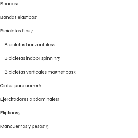
Bancos
1
Bandas elasticas
1
Bicicletas fijas
7
Bicicletas horizontales
2
Bicicletas indoor spinning
1
Bicicletas verticales magneticas
3
Cintas para correr
6
Ejercitadores abdominales
1
Elipticos
3
Mancuernas y pesas
15