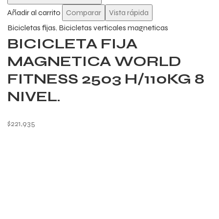
Añadir al carrito
Comparar
Vista rápida
Bicicletas fijas
,
Bicicletas verticales magneticas
BICICLETA FIJA
MAGNETICA WORLD
FITNESS 2503 H/110KG 8
NIVEL.
$
221,935
ENTRENÁ CUANDO
QUIERAS, SIN HORARIOS
NI EXCUSAS.