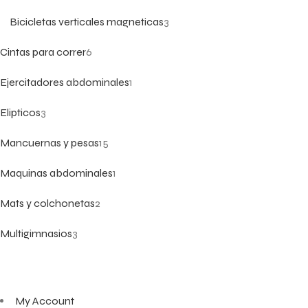
Bicicletas verticales magneticas
3
Cintas para correr
6
Ejercitadores abdominales
1
Elipticos
3
Mancuernas y pesas
15
Maquinas abdominales
1
Mats y colchonetas
2
Multigimnasios
3
My Account