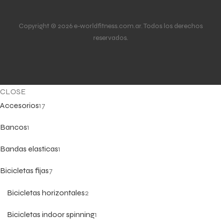
Copyright © 2026 e-worldfitness.com.ar. Todos los derechos
reservados.
CLOSE
Accesorios
17
Bancos
1
Bandas elasticas
1
Bicicletas fijas
7
Bicicletas horizontales
2
Bicicletas indoor spinning
1