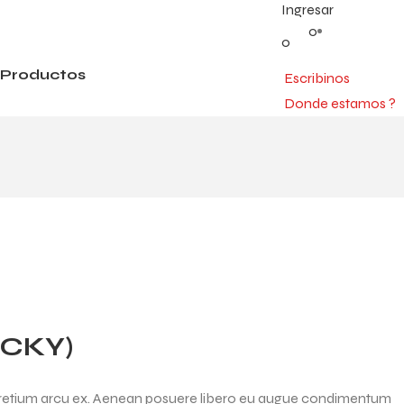
Ingresar
0
0
Productos
Escribinos
Donde estamos ?
ICKY)
as pretium arcu ex. Aenean posuere libero eu augue condimentum