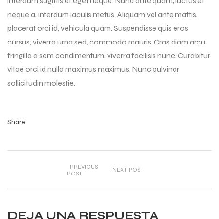
interdum sagittis et eget neque. Nunc ante quam, luctus et
neque a, interdum iaculis metus. Aliquam vel ante mattis,
placerat orci id, vehicula quam. Suspendisse quis eros
cursus, viverra urna sed, commodo mauris. Cras diam arcu,
fringilla a sem condimentum, viverra facilisis nunc. Curabitur
vitae orci id nulla maximus maximus. Nunc pulvinar
sollicitudin molestie.
Share:
PREVIOUS
NEXT POST
POST
DEJA UNA RESPUESTA