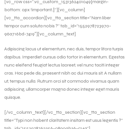
[vc_row css=”.vc_custom_1531362401049{margin-
bottom: 0px !important;}”][vc_column]
[vc_tta_accordion][vc_tta_section title=”Nam liber
tempor cum soluta nobis ?” tab_id=”1552978723970-
96a716bd-7419″][vc_column_text]
Adipiscing lacus ut elementum, nec duis, tempor litora turpis
dapibus. Imperdiet cursus odio tortor in elementum. Egestas
nunc eleifend feugiat lectus laoreet, vel nunc taciti integer
cras. Hac pede dis, praesent nibh ac dui mauris sit. A nullam
ut, tempus nulla. Rutrum orci sit commodo vivamus quam
adipiscing, ullamcorper magna donec integer eget mauris
quisque.
[/vc_column_text][/vc_tta_section][vc_tta_section
title=”Typi non habent claritatem insitam est usus legentis ?”
tab_id=”1552978762356-0890ab36-c14a”]