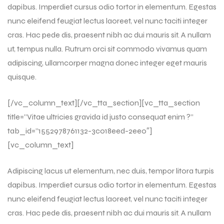
dapibus. Imperdiet cursus odio tortor in elementum. Egestas
nunc eleifend feugiat lectus laoreet, vel nunc taciti integer
cras. Hac pede dis, praesent nibh ac dui mauris sit. A nullam
ut, tempus nulla. Rutrum orci sit commodo vivamus quam
adipiscing, ullamcorper magna donec integer eget mauris
quisque.
[/vc_column_text][/vc_tta_section][vc_tta_section
title=”Vitae ultricies gravida id justo consequat enim ?”
tab_id=”1552978761132-3c018eed-2ee0″]
[vc_column_text]
Adipiscing lacus ut elementum, nec duis, tempor litora turpis
dapibus. Imperdiet cursus odio tortor in elementum. Egestas
nunc eleifend feugiat lectus laoreet, vel nunc taciti integer
cras. Hac pede dis, praesent nibh ac dui mauris sit. A nullam