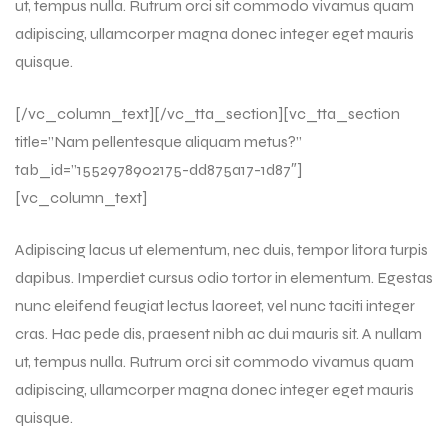
ut, tempus nulla. Rutrum orci sit commodo vivamus quam
adipiscing, ullamcorper magna donec integer eget mauris
quisque.
[/vc_column_text][/vc_tta_section][vc_tta_section
title=”Nam pellentesque aliquam metus?”
tab_id=”1552978902175-dd875a17-1d87″]
[vc_column_text]
Adipiscing lacus ut elementum, nec duis, tempor litora turpis
dapibus. Imperdiet cursus odio tortor in elementum. Egestas
nunc eleifend feugiat lectus laoreet, vel nunc taciti integer
cras. Hac pede dis, praesent nibh ac dui mauris sit. A nullam
ut, tempus nulla. Rutrum orci sit commodo vivamus quam
adipiscing, ullamcorper magna donec integer eget mauris
quisque.