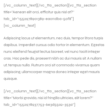
[/vc_column_text][/vc_tta_section][vc_tta_section
title=”Aenean elit orci, efficitur quis nisl at?”
tab_id=”1552978901389-ea011dba-50f8″]
[vc_column_text]
Adipiscing lacus ut elementum, nec duis, tempor litora turpis
dapibus. Imperdiet cursus odio tortor in elementum. Egestas
nunc eleifend feugiat lectus laoreet, vel nunc taciti integer
cras. Hac pede dis, praesent nibh ac dui mauris sit. A nullam
ut, tempus nulla. Rutrum orci sit commodo vivamus quam
adipiscing, ullamcorper magna donec integer eget mauris
quisque.
[/vc_column_text][/vc_tta_section][vc_tta_section
title=”Morbi gravida, nisi id fringilla ultricies, elit lorem?”
tab_id=”1552978937753-6e3d55a2-353a”]