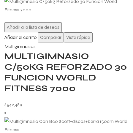
Añadir a la lista de deseos
Añadir al carrito
Comparar
Vista rápida
Multigimnasios
MULTIGIMNASIO
C/50KG REFORZADO 30
FUNCION WORLD
FITNESS 7000
$
542,489