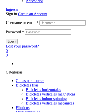
Accesorios
Ingresar
Sign in
Create an Account
Username or email
*
Password
*
Login
Lost your password?
0
0
Categorías
Cintas para correr
Bicicletas fijas
Bicicletas horizontales
Bicicletas verticales magneticas
Bicicletas indoor spinning
Bicicletas verticales mecanicas
Elipticos