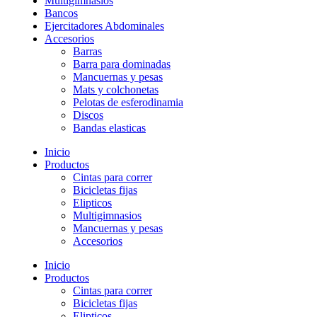
Multigimnasios
Bancos
Ejercitadores Abdominales
Accesorios
Barras
Barra para dominadas
Mancuernas y pesas
Mats y colchonetas
Pelotas de esferodinamia
Discos
Bandas elasticas
Inicio
Productos
Cintas para correr
Bicicletas fijas
Elipticos
Multigimnasios
Mancuernas y pesas
Accesorios
Inicio
Productos
Cintas para correr
Bicicletas fijas
Elipticos