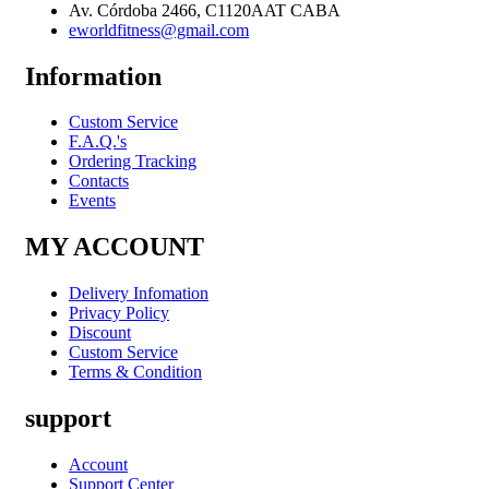
Av. Córdoba 2466, C1120AAT CABA
eworldfitness@gmail.com
Information
Custom Service
F.A.Q.'s
Ordering Tracking
Contacts
Events
MY ACCOUNT
Delivery Infomation
Privacy Policy
Discount
Custom Service
Terms & Condition
support
Account
Support Center