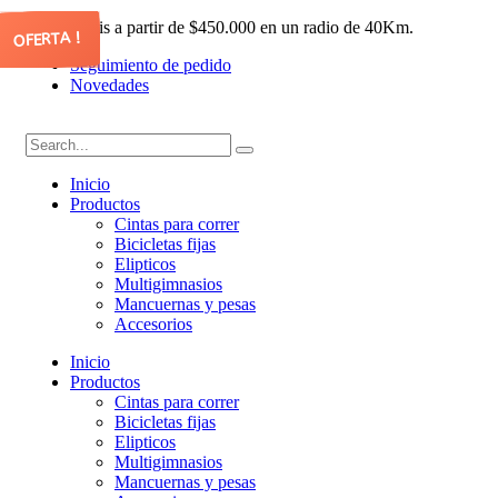
Envío gratis a partir de $450.000 en un radio de 40Km.
OFERTA !
OFERTA !
OFERTA !
OFERTA !
Seguimiento de pedido
Novedades
Inicio
Productos
Cintas para correr
Bicicletas fijas
Elipticos
Multigimnasios
Mancuernas y pesas
Accesorios
Inicio
Productos
Cintas para correr
Bicicletas fijas
Elipticos
Multigimnasios
Mancuernas y pesas