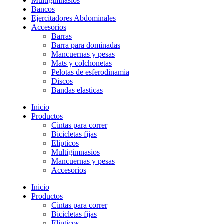
Multigimnasios
Bancos
Ejercitadores Abdominales
Accesorios
Barras
Barra para dominadas
Mancuernas y pesas
Mats y colchonetas
Pelotas de esferodinamia
Discos
Bandas elasticas
Inicio
Productos
Cintas para correr
Bicicletas fijas
Elipticos
Multigimnasios
Mancuernas y pesas
Accesorios
Inicio
Productos
Cintas para correr
Bicicletas fijas
Elipticos