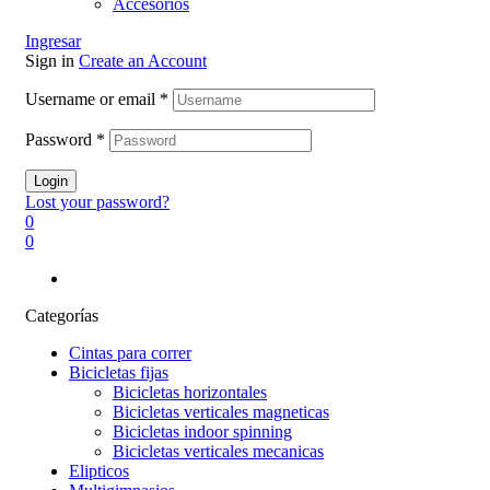
Accesorios
Ingresar
Sign in
Create an Account
Username or email
*
Password
*
Login
Lost your password?
0
0
Categorías
Cintas para correr
Bicicletas fijas
Bicicletas horizontales
Bicicletas verticales magneticas
Bicicletas indoor spinning
Bicicletas verticales mecanicas
Elipticos