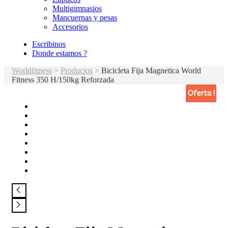
Multigimnasios
Mancuernas y pesas
Accesorios
Escribinos
Donde estamos ?
Worldfitness
>
Productos
>
Bicicleta Fija Magnetica World
Fitness 350 H/150kg Reforzada
Oferta !