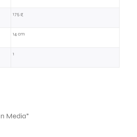
175 g
14 cm
1
ón Media”