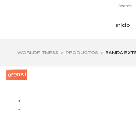
Inicio
CATEGORÍAS
WORLDFITNESS
>
PRODUCTOS
>
BANDA EXT
OFERTA !
OFERTA !
OFERTA !
OFERTA !