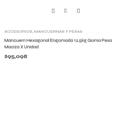
ACCESORIOS
,
MANCUERNAS Y PESAS
Mancuern Hexagonal Engomada 12,5kg Goma Pesa
Maciza X Unidad
$
95,098
ENTRENÁ CUANDO
QUIERAS, SIN HORARIOS
NI EXCUSAS.