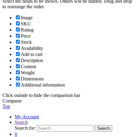
Select the fields to be shown. Others will be hidden. Drag and drop
to rearrange the order.
Image
SKU
Rating
Price
Stock
Availability
Add to cart
Description
Content
Weight
Dimensions
Additional information
Click outside to hide the comparison bar
Comparar
Top
My Account
Search
Search for:
Search
0