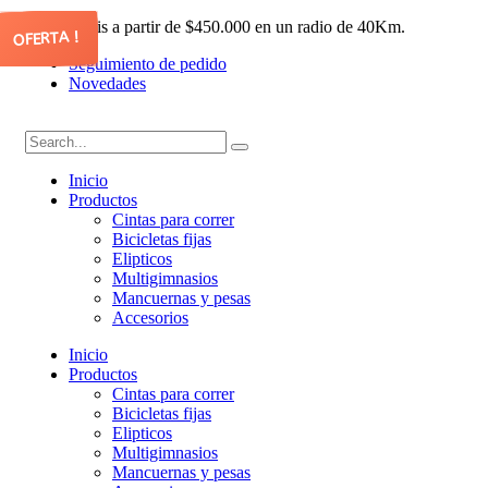
Envío gratis a partir de $450.000 en un radio de 40Km.
OFERTA !
OFERTA !
OFERTA !
OFERTA !
Seguimiento de pedido
Novedades
Inicio
Productos
Cintas para correr
Bicicletas fijas
Elipticos
Multigimnasios
Mancuernas y pesas
Accesorios
Inicio
Productos
Cintas para correr
Bicicletas fijas
Elipticos
Multigimnasios
Mancuernas y pesas