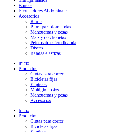
Multigimnasios
Bancos
Ejercitadores Abdominales
Accesorios
Barras
Barra para dominadas
Mancuernas y pesas
Mats y colchonetas
Pelotas de esferodinamia
Discos
Bandas elasticas
Inicio
Productos
Cintas para correr
Bicicletas fijas
Elipticos
Multigimnasios
Mancuernas y pesas
Accesorios
Inicio
Productos
Cintas para correr
Bicicletas fijas
Elipticos