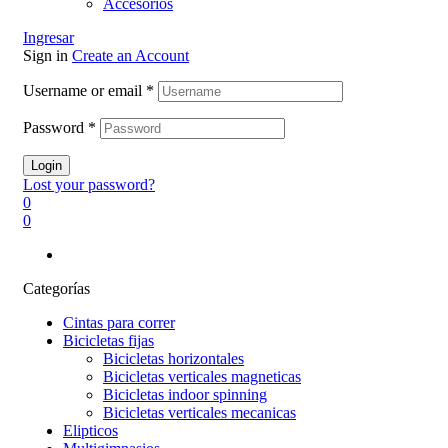
Accesorios
Ingresar
Sign in
Create an Account
Username or email
*
Password
*
Login
Lost your password?
0
0
Categorías
Cintas para correr
Bicicletas fijas
Bicicletas horizontales
Bicicletas verticales magneticas
Bicicletas indoor spinning
Bicicletas verticales mecanicas
Elipticos