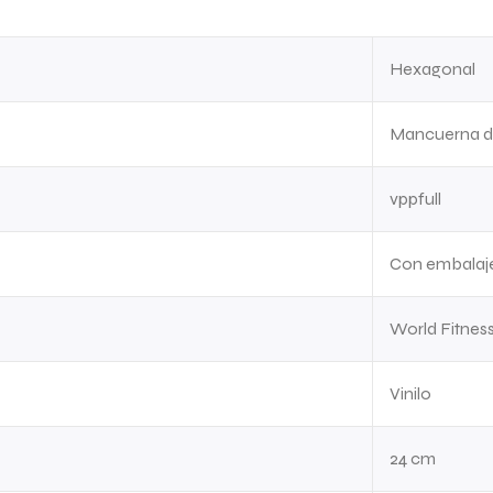
Hexagonal
Mancuerna de
vppfull
Con embalaje
World Fitnes
Vinilo
24 cm