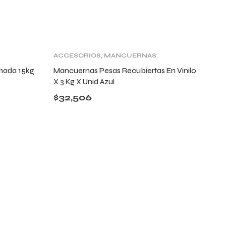
ACCESORIOS
,
MANCUERNAS
Y PESAS
mada 15kg
Mancuernas Pesas Recubiertas En Vinilo
X 3 Kg X Unid Azul
$
32,506