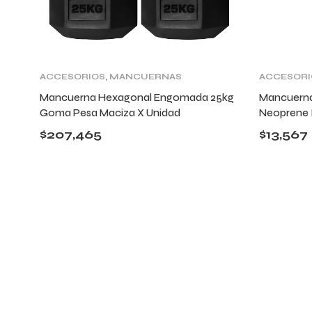
ACCESORIOS
,
MANCUERNAS
ACCESORI
Y PESAS
Y PESAS
Mancuerna Hexagonal Engomada 25kg
Mancuerna
Goma Pesa Maciza X Unidad
Neoprene 
$
207,465
$
13,567
ENTRENÁ CU