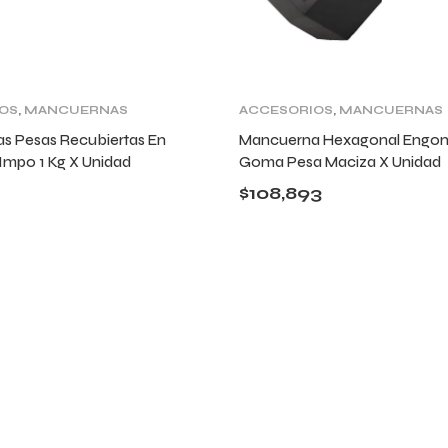
OS
,
MANCUERNAS
ACCESORIOS
,
MANCUERNAS
Y PESAS
s Pesas Recubiertas En
Mancuerna Hexagonal Engo
Impo 1 Kg X Unidad
Goma Pesa Maciza X Unidad
$
108,893
ANDO QUIERAS,