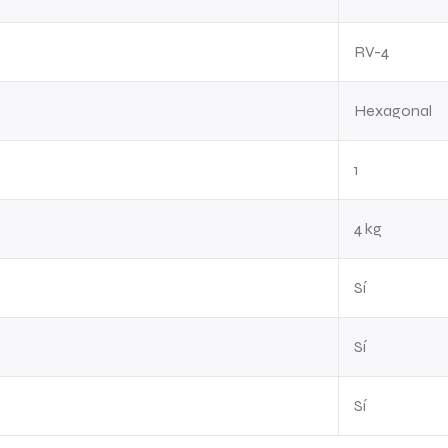
RV-4
Hexagonal
1
4 kg
Sí
Sí
Sí