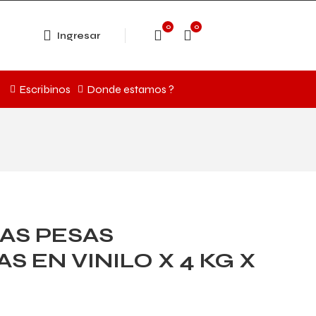
0
0
Ingresar
Escribinos
Donde estamos ?
S PESAS
S EN VINILO X 4 KG X